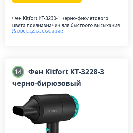
Фен Kitfort КТ-3230-1 черно-фиолетового
цвета предназначен для быстрого высыхания
Развернуть описание
волос и создания красивой укладки. Его
направленный поток воздуха обеспечивает
удобство и эффективность при сушке волос.
Устройство Kitfort КТ-3230 позволяет
выбирать между теплым, горячим и
Фен Kitfort КТ-3228-3
14
холодным воздухом, а также регулировать
черно-бирюзовый
скорость потока воздуха. Дополнительная
кнопка «Холодный воздух» позволяет
мгновенно переключаться на прохладный
поток воздуха в любой момент, независимо
от выбранного температурного режима.