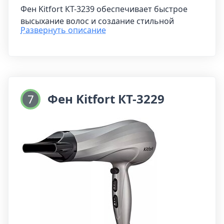
Фен Kitfort КТ-3239 обеспечивает быстрое
высыхание волос и создание стильной
Развернуть описание
прически благодаря направленному потоку
воздуха, который делает процесс сушки
легким и комфортным. Устройство позволяет
регулировать температуру и скорость
воздушного потока, предлагая варианты от
холодного до очень горячего воздуха, а
Фен Kitfort КТ-3229
7
также различные скорости работы, что
делает его универсальным инструментом для
укладки.
Особенностью фена Kitfort КТ-3239 является
наличие насадки-диффузора, который не
только фиксирует волосы во время сушки, но
и помогает создавать красивые локоны,
подчеркивая индивидуальный стиль и
обладая тремя режимами работы для