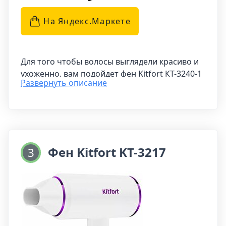
На Яндекс.Маркетe
Для того чтобы волосы выглядели красиво и
ухоженно, вам подойдет фен Kitfort КТ-3240-1
Развернуть описание
черно-желтого цвета. С его помощью вы
сможете быстро высушить волосы и создать
идеальную укладку, благодаря
направленному потоку воздуха.
Этот фен оснащен 2 скоростями и 3
Фен Kitfort KT-3217
3
режимами температуры, а также функцией
холодного воздуха, которая позволяет
быстро переключаться между режимами без
необходимости выключать устройство. Kitfort
КТ-3240-1 - отличный выбор для тех, кто ценит
качество и удобство в уходе за волосами.