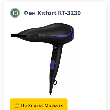
сушки, что делает процесс укладки более
удобным и эффективным.
Фен Kitfort КТ-3230
13
Во время сушки классическим методом фен
обеспечивает точный направленный поток
воздуха, что делает процесс сушки быстрым и
комфортным. Двусторонняя сушка идеально
подойдет для владельцев средних и длинных
волос, значительно ускоряя процесс
создания укладки и придавая волосам объем
и блеск.
На Яндекс.Маркетe