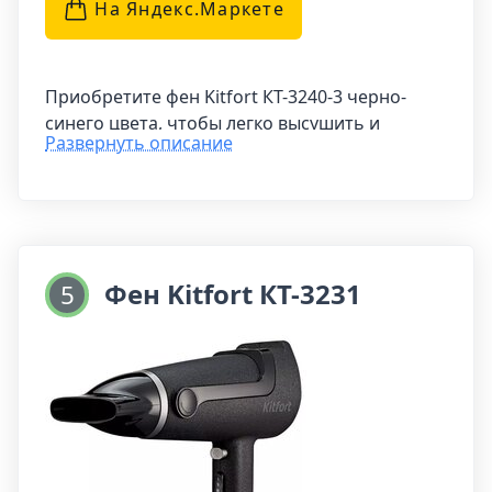
На Яндекс.Маркетe
Приобретите фен Kitfort КТ-3240-3 черно-
синего цвета, чтобы легко высушить и
Развернуть описание
уложить ваши волосы. Устройство
обеспечивает направленный поток воздуха,
делая процесс сушки простым и удобным.
Этот фен оснащен двумя скоростями работы,
тремя режимами температуры и кнопкой для
Фен Kitfort КТ-3231
5
выдачи холодного воздуха. Благодаря этой
функциональности вы сможете быстро и
легко создавать разнообразные укладки, не
выключая устройство.