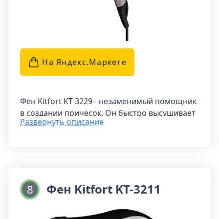
оптимального результата.
На Яндекс.Маркетe
Фен Kitfort КТ-3229 - незаменимый помощник
в создании причесок. Он быстро высушивает
Развернуть описание
волосы и помогает создать красивую укладку
благодаря направленному потоку воздуха,
который делает процесс сушки простым и
комфортным.
Эргономичная ручка и пластиковый корпус
Фен Kitfort KT-3211
8
делают использование фена удобным, а
специальная петля позволяет удобно
хранить его на крючке, экономя место в