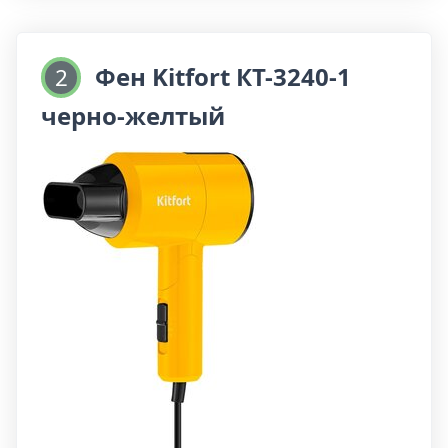
сушение волос, позволяя регулировать
температуру и скорость воздушного потока.
Фен Kitfort КТ-3240-1
2
Этот фен имеет возможность выбора
черно-желтый
холодного, теплого или горячего воздуха, а
также две скорости работы – среднюю и
высокую, что обеспечивает быструю сушку
волос и создание желаемого стиля без
лишних усилий.