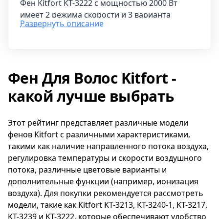
Фен Kitfort КТ-3222 с мощностью 2000 Вт
имеет 2 режима скорости и 3 варианта
Развернуть описание
температуры, что позволяет быстро
высушить волосы и создать желаемую
прическу. Благодаря направленному потоку
воздуха использование этого фена
Фен Для Волос Kitfort -
становится простым, удобным и
эффективным.
какой лучше выбрать
Модель КТ-3222 отличается наличием
функции ионизации воздуха, которая
Этот рейтинг представляет различные модели
ухаживает за волосами, делает их более
фенов Kitfort с различными характеристиками,
блестящими, мягкими и увлажнёнными, а
такими как наличие направленного потока воздуха,
также предотвращает их загрязнение и
регулировка температуры и скорости воздушного
покрывание статическим электричеством,
потока, различные цветовые варианты и
облегчая процесс укладки и ухода за
дополнительные функции (например, ионизация
прической.
воздуха). Для покупки рекомендуется рассмотреть
модели, такие как Kitfort KT-3213, KT-3240-1, KT-3217,
KT-3239 и KT-3222, которые обеспечивают удобство