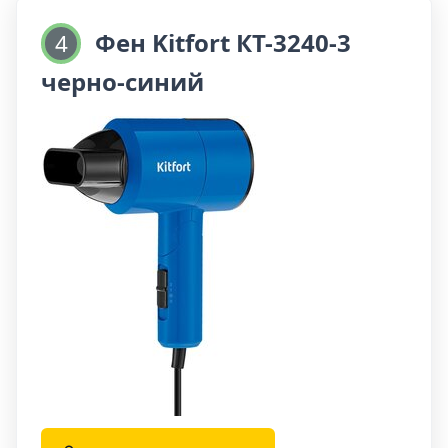
скорость, так и температуру потока воздуха,
выбрав подходящий режим сушки для вашего
Фен Kitfort КТ-3240-3
4
типа волос.
черно-синий
Фен KT-3217 позволяет регулировать
температуру и скорость потока воздуха,
предлагая возможность выбора между
холодным, тёплым или горячим воздухом, а
также настраиваемой скоростью сушки. Этот
фен обеспечит вам быстрое и комфортное
высушивание волос, позволяя создать
идеальную укладку без лишних усилий.