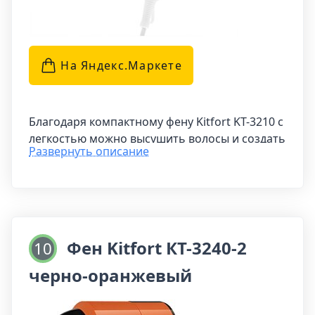
На Яндекс.Маркетe
Благодаря компактному фену Kitfort KT-3210 с
легкостью можно высушить волосы и создать
Развернуть описание
желаемую прическу. Этот стильный прибор
оснащен направленным потоком воздуха,
что ускоряет процесс сушки. Складная ручка
делает фен удобным для путешествий и
командировок.
Фен Kitfort КТ-3240-2
10
Фен Kitfort KT-3210 позволяет регулировать
черно-оранжевый
скорость потока воздуха, обеспечивая
бережное укладывание волос. С этим
устройством уход за волосами становится