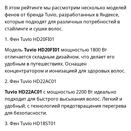
воздухом.
В этом рейтинге мы рассмотрим несколько моделей
фенов от бренда Tuvio, разработанных в Яндексе,
Этот набор обеспечивает не только
которые подходят для различных потребностей в
эффективный результат, но и комфорт в
стайлинге и сушке волос.
использовании благодаря удобству и
простоте в управлении. Он идеально
1. Фен Tuvio HD20FI01
подходит для тех, кто ценит качество и
Модель
Tuvio HD20FI01
мощностью 1800 Вт
быстроту в процессе укладки волос, делая это
отличается складным дизайном, что делает его
легким и приятным занятием.
удобным в путешествиях. Оснащен
концентратором и ионизацией для здоровых волос.
2. Фен Tuvio HD22AC01
Tuvio HD22AC01
с мощностью 2200 Вт идеально
подходит для быстрого высыхания волос. Легкий и
удобный, с технологией предотвращения перегрева
для безопасности.
3. Фен Tuvio HD18ST01