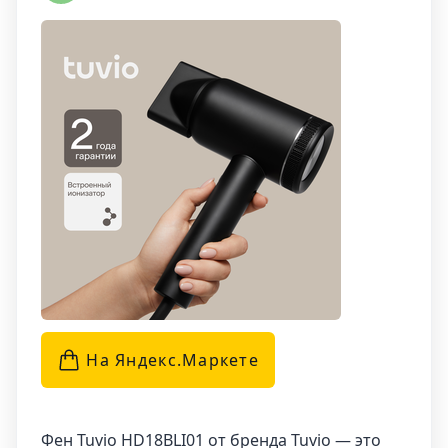
направленного воздушного потока, а также
насадкой с магнитным креплением, которую
легко снимать и устанавливать. Фен может
легко переключаться между режимами
горячего и холодного обдува, что делает его
универсальным инструментом для создания
причесок.
На Яндекс.Маркетe
Фен Tuvio HD18BLI01 от бренда Tuvio — это