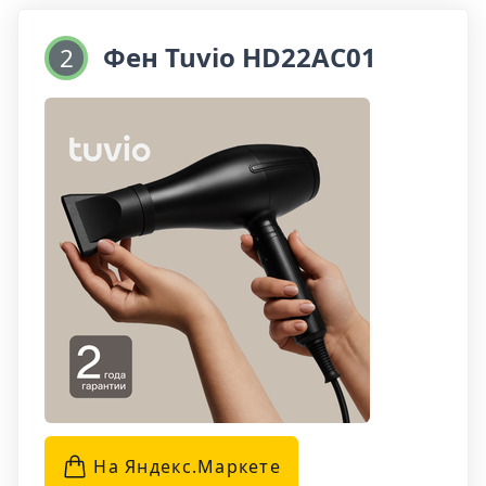
воздуха на определенные участки прядей, а
усиленная ионизация обеспечивает здоровье
Фен Tuvio HD22AC01
2
ваших волос, защищая их от повреждений.
Этот фен легко настраивается на различные
режимы работы: 2 скоростных и 3
температурных. Благодаря этим функциям вы
сможете быстро и комфортно создать
желаемый стиль прически, не вредя при этом
вашим волосам. Tuvio HD20FI01 - надежный
помощник для укладки волос в любое время и
в любом месте!
На Яндекс.Маркетe