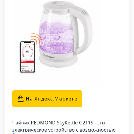
поддерживает температуру воды. Когда вода
нагревается, чайник автоматически
переходит в режим поддержания
температуры. Таким образом, вы всегда
сможете наслаждаться горячим напитком
даже после некоторого времени. Этот чайник
сочетает в себе стильный дизайн и
функциональность, что делает его отличным
выбором для вашей кухни.
На Яндекс.Маркетe
Чайник REDMOND SkyKettle G211S - это
электрическое устройство с возможностью