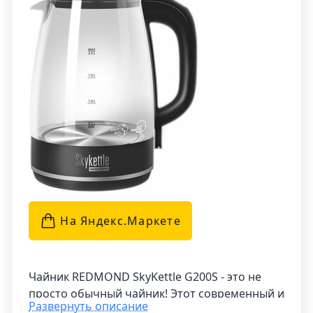
На Яндекс.Маркетe
Чайник REDMOND SkyKettle G200S - это не
просто обычный чайник! Этот современный и
Развернуть описание
инновационный гаджет имеет уникальную