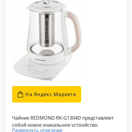
Вт, он нагревает воду всего за несколько
минут, обеспечивая быстрый и эффективный
процесс закипания.
На Яндекс.Маркетe
Чайник REDMOND RK-G1304D представляет
собой новое уникальное устройство,
Развернуть описание
способное выполнять не только функцию