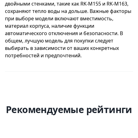
двойными стенками, такие как RK-M155 и RK-M163,
SkyKettle G211S от REDMOND - это надежный
сохраняют тепло воды на дольше. Важные факторы
помощник в приготовлении горячих
при выборе модели включают вместимость,
напитков и пищи, который сделает вашу
материал корпуса, наличие функции
жизнь более комфортной и удобной.
автоматического отключения и безопасности. В
общем, лучшую модель для покупки следует
выбирать в зависимости от ваших конкретных
потребностей и предпочтений.
Рекомендуемые рейтинги