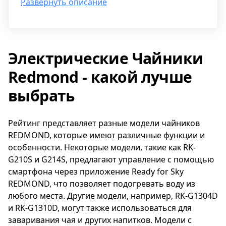
Развернуть описание
настраиваемой светодиодной подсветкой и
удобным управлением через приложение.
Благодаря приложению Ready for Sky
REDMOND вы можете легко контролировать
Электрические Чайники
все настройки чайника G211S где угодно -
даже не находясь дома. Просто запустите
Redmond - какой лучше
подогрев воды одним нажатием, например,
во время прогулки с ребенком, и к вашему
выбрать
возвращению чайник SkyKettle G211S уже
нагреет воду для приготовления чая,
Рейтинг представляет разные модели чайников
детского питания или каши.
REDMOND, которые имеют различные функции и
особенности. Некоторые модели, такие как RK-
Данный чайник предлагает удобство и
G210S и G214S, предлагают управление с помощью
функциональность, позволяя вам экономить
смартфона через приложение Ready for Sky
время и энергию. Благодаря возможности
REDMOND, что позволяет подогревать воду из
управления из приложения, вы всегда будете
любого места. Другие модели, например, RK-G1304D
иметь под контролем процесс нагревания
и RK-G1310D, могут также использоваться для
воды и сможете настроить его в
заваривания чая и других напитков. Модели с
соответствии со своими потребностями.