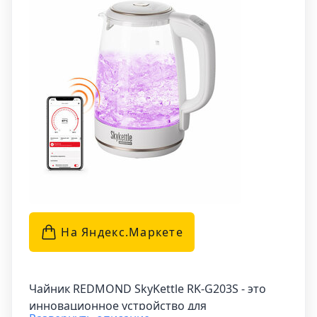
позволяет ему легко вращаться на подставке
на 360°. Он имеет удобную шкалу для
контроля уровня воды и автоматически
выключается при закипании или когда вода
заканчивается. Этот кухонный прибор
обеспечивает максимальный комфорт и
безопасность в использовании.
На Яндекс.Маркетe
Чайник REDMOND SkyKettle RK-G203S - это
инновационное устройство для