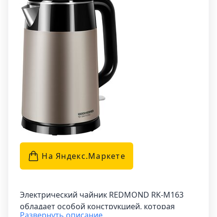
температуры. Кроме того, стекло не выделяет
неприятных запахов и не влияет на вкус воды
при нагреве. Этот чайник станет идеальным
дополнением для вашей кухни.
На Яндекс.Маркетe
Электрический чайник REDMOND RK-M163
обладает особой конструкцией, которая
Развернуть описание