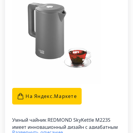
кипячение воды, настроить температуру
нагрева в диапазоне от 35 до 90 °C с
точностью до 1 °C, а также установить
автоматическое поддержание заданной
температуры.
На Яндекс.Маркетe
Умный чайник REDMOND SkyKettle M223S
имеет инновационный дизайн с адиабатным
Развернуть описание