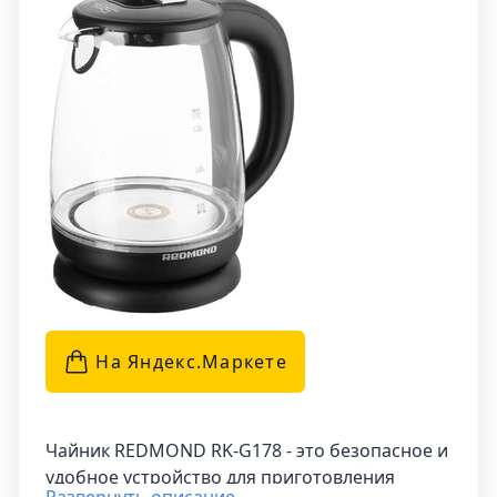
находится воздушная прослойка. Это
обеспечивает более долгое сохранение
тепла, что позволяет сохранить горячую воду
для заваривания напитков на более
длительное время. Такой чайник станет
надежным помощником в приготовлении чая
или кофе, обеспечивая комфорт и
удовольствие при каждом использовании.
На Яндекс.Маркетe
Чайник REDMOND RK-G178 - это безопасное и
удобное устройство для приготовления
Развернуть описание