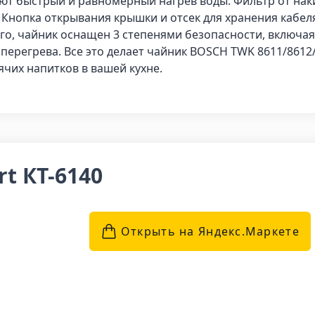
т быстрый и равномерный нагрев воды. Фильтр от нак
. Кнопка открывания крышки и отсек для хранения кабе
ого, чайник оснащен 3 степенями безопасности, включа
 перегрева. Все это делает чайник BOSCH TWK 8611/861
чих напитков в вашей кухне.
rt КТ-6140
Открыть на Яндекс.Маркетe