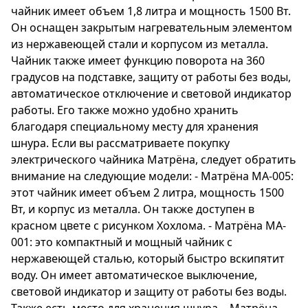
чайник имеет объем 1,8 литра и мощность 1500 Вт.
чайника составляет 1500 Вт.
Он оснащен закрытым нагревательным элементом
из нержавеющей стали и корпусом из металла.
Электрочайник Матрёна MA-120 (цветы) - это
Чайник также имеет функцию поворота на 360
надежное и удобное устройство, которое
градусов на подставке, защиту от работы без воды,
поможет вам приготовить горячий напиток
автоматическое отключение и световой индикатор
быстро и безопасно. Благодаря своему
работы. Его также можно удобно хранить
стильному дизайну с цветочным узором он
благодаря специальному месту для хранения
будет прекрасно смотреться на вашей кухне.
шнура. Если вы рассматриваете покупку
Независимо от того, нужна ли вам горячая
электрического чайника Матрёна, следует обратить
вода для чая, кофе или других напитков, этот
внимание на следующие модели: - Матрёна MA-005:
электрочайник справится с задачей легко и
этот чайник имеет объем 2 литра, мощность 1500
быстро. Вы сможете наслаждаться своим
Вт, и корпус из металла. Он также доступен в
любимым напитком в любое время дня или
красном цвете с рисунком Хохлома. - Матрёна MA-
ночи, благодаря защите от работы без воды
001: это компактный и мощный чайник с
и автоматическому выключателю.
нержавеющей сталью, который быстро вскипятит
Электрочайник Матрёна MA-120 (цветы) - ваш
воду. Он имеет автоматическое выключение,
идеальный помощник на кухне!
световой индикатор и защиту от работы без воды.
Также есть место для хранения шнура. - Матрёна