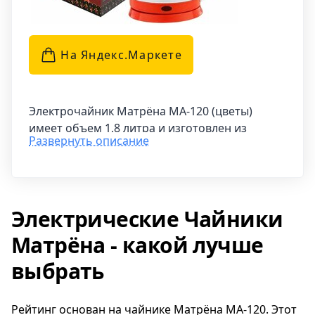
На Яндекс.Маркетe
Электрочайник Матрёна MA-120 (цветы)
имеет объем 1,8 литра и изготовлен из
Развернуть описание
нержавеющей стали. Встроенный
нагревательный элемент также выполнен из
нержавеющей стали. Чайник оснащен
подставкой, позволяющей вращать его на
Электрические Чайники
360 градусов. Для безопасности
предусмотрена защита от работы без воды, а
Матрёна - какой лучше
также автоматический выключатель. На
корпусе есть световой индикатор, который
выбрать
говорит о том, что чайник включен. Для
удобства использования предусмотрено
Рейтинг основан на чайнике Матрёна MA-120. Этот
место для хранения шнура. Мощность этого