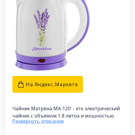
На Яндекс.Маркетe
Чайник Матрёна MA-120' - это электрический
чайник с объемом 1,8 литра и мощностью
Развернуть описание
1500 Вт. Он оснащен закрытой спиралью
(дисковым нагревателем), который