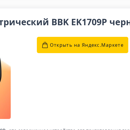
трический BBK EK1709P че
Открыть на Яндекс.Маркетe