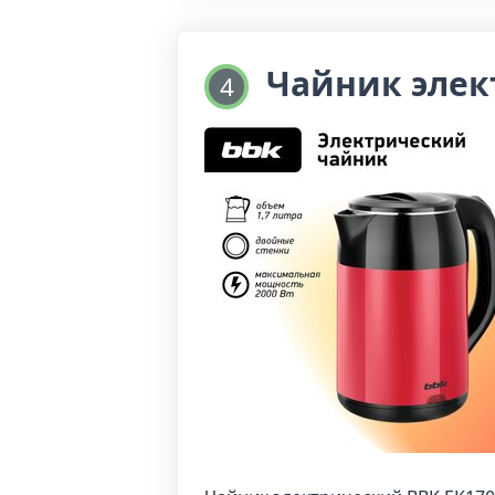
Чайник элек
4