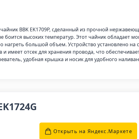
чайник BBK EK1709P, сделанный из прочной нержавеюще
не боится высоких температур. Этот чайник обладает мо
ро нагреть большой объем. Устройство установлено на 
в и имеет отсек для хранения провода, что обеспечивае
реватель, удобная крышка и носик для удобного наливан
EK1724G
Открыть на Яндекс.Маркетe