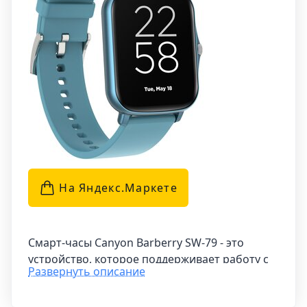
На Яндекс.Маркетe
Смарт-часы Canyon Barberry SW-79 - это
устройство, которое поддерживает работу с
Развернуть описание
операционными системами iOS и Android.
Часы оборудованы сенсорным дисплеем и