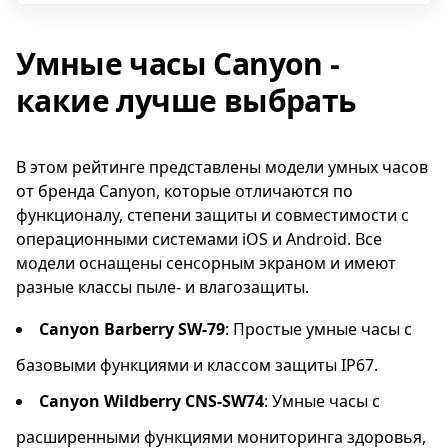
совместимы с операционными системами iOS
и Android, что делает их универсальным
Умные часы Canyon -
гаджетом для большинства пользователей.
Часы оснащены функциями мониторинга сна,
какие лучше выбрать
калорий и физической активности, а также
встроенным пульсометром для отслеживания
сердечного ритма. Кроме того, наличие
В этом рейтинге представлены модели умных часов
сенсорного экрана облегчает использование
от бренда Canyon, которые отличаются по
устройства, а класс защиты IP68
функционалу, степени защиты и совместимости с
обеспечивает надежную защиту от пыли и
операционными системами iOS и Android. Все
влаги.
модели оснащены сенсорным экраном и имеют
разные классы пыле- и влагозащиты.
Canyon Sanchal CNS-SW73 - это
функциональные умные часы, которые
Canyon Barberry SW-79
: Простые умные часы с
помогут вам следить за вашим здоровьем и
базовыми функциями и классом защиты IP67.
физической активностью. Благодаря
удобному дизайну и разнообразным
Canyon Wildberry CNS-SW74
: Умные часы с
возможностям, эти часы станут
расширенными функциями мониторинга здоровья,
незаменимым аксессуаром на каждый день.