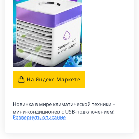
На Яндекс.Маркетe
Новинка в мире климатической техники –
мини-кондиционер с USB-подключением!
Развернуть описание
Этот портативный устройство обладает
всеми функциями больших моделей, но при
этом легко переносится благодаря