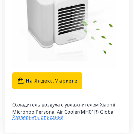
На Яндекс.Маркетe
Охладитель воздуха с увлажнителем Xiaomi
Microhoo Personal Air Cooler(MH01R) Global
Развернуть описание
идеально подходит для создания комфортной
атмосферы в помещении. Он оснащен
сенсорным экраном, на котором можно