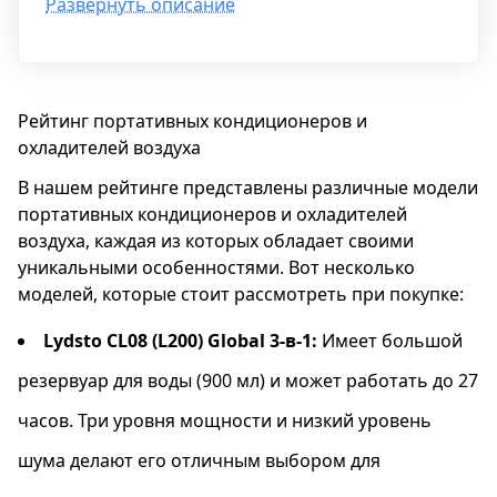
Развернуть описание
также является увлажнителем воздуха. Он
отлично подойдет для помещения площадью
до 20 квадратных метров, имеет встроенный
водяной фильтр и резервуар объемом 0.65
литра.
Рейтинг портативных кондиционеров и
охладителей воздуха
Этот устройство обладает не только
В нашем рейтинге представлены различные модели
функцией увлажнения, но также способно
портативных кондиционеров и охладителей
осуществлять охлаждение воздуха. Оно
воздуха, каждая из которых обладает своими
компактное, удобно устанавливается как на
уникальными особенностями. Вот несколько
стол, так и на пол, оснащено индикацией
моделей, которые стоит рассмотреть при покупке:
работы, регулировкой скорости вентилятора
и направления воздушного потока.
Lydsto CL08 (L200) Global 3-в-1:
Имеет большой
Управление устройством механическое, а его
резервуар для воды (900 мл) и может работать до 27
потребляемая мощность составляет 5 Вт.
часов. Три уровня мощности и низкий уровень
шума делают его отличным выбором для