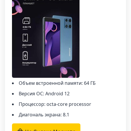
двух основных камер, которые позволяют
делать качественные фотографии и
видеозаписи. Вы сможете запечатлеть
важные моменты и делиться ими со своими
близкими и друзьями.
Аккумулятор планшета Umiio A19 Pro 10.1"
имеет емкость 7000 мА·ч, что позволяет
долго использовать устройство без
необходимости постоянной подзарядки.
Кроме того, аккумулятор является сменным,
что дает возможность заменить его при
Объем встроенной памяти: 64 ГБ
необходимости и продлить срок службы
Версия ОС: Android 12
устройства.
Процессор: octa-core processor
Диагональ экрана: 8.1