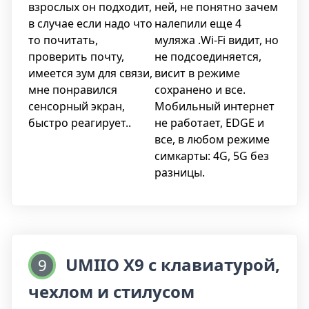
взрослых он подходит,
ней, не понятно зачем
ограничения и ограничивать время
в случае если надо что
налепили еще 4
использования, чтобы обеспечить
то почитать,
муляжа .Wi-Fi видит, но
безопасность и здоровье ребенка.
проверить почту,
не подсоединяется,
имеется зум для связи,
висит в режиме
Умный планшет Umiio P30 Ultra также имеет
мне понравился
сохранено и все.
встроенную память объемом 64 Гб, что
сенсорный экран,
Мобильный интернет
позволяет хранить большое количество
быстро реагирует..
не работает, EDGE и
фотографий, видео, музыки и других файлов.
все, в любом режиме
Вы можете легко организовать и получить
симкарты: 4G, 5G без
доступ к своим данным, не беспокоясь о
разницы.
месте на устройстве.
Если вы ищете планшет, который сочетает в
себе элегантный дизайн, высокое
разрешение экрана и детскую функцию, то
планшет Umiio P30 Ultra станет отличным
UMIIO X9 с клавиатурой,
9
выбором. Он предлагает надежность и
чехлом и стилусом
удобство использования, чтобы