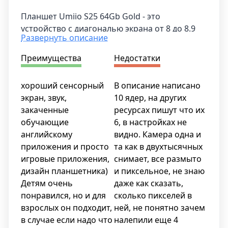
Аккумулятор емкостью 7000 мА·ч обеспечит
длительную автономную работу планшета
Планшет Umiio S25 64Gb Gold - это
Umiio A19 Pro Gold. Вам не придется
устройство с диагональю экрана от 8 до 8.9
Развернуть описание
беспокоиться о зарядке устройства на
дюймов. Оно предлагает вам широкий и
протяжении дня, так как большая емкость
комфортный экран для просмотра контента и
Преимущества
Недостатки
аккумулятора позволяет использовать
выполнения задач.
планшет в течение длительного времени без
хороший сенсорный
В описание написано
подзарядки.
экран, звук,
10 ядер, на других
закаченные
ресурсах пишут что их
обучающие
6, в настройках не
английскому
видно. Камера одна и
приложения и просто
та как в двухтысячных
игровые приложения,
снимает, все размыто
дизайн планшетника)
и пиксельное, не знаю
Детям очень
даже как сказать,
понравился, но и для
сколько пикселей в
взрослых он подходит,
ней, не понятно зачем
в случае если надо что
налепили еще 4