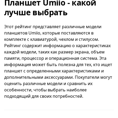
Планшет Umiio - какой
Планшет имеет диагональ экрана 11 дюймов,
лучше выбрать
Umiio S24 также имеет USB Type-C разъем для
что обеспечивает комфортное чтение и
зарядки, который обеспечивает быструю и
просмотр контента. С разрешением Full HD
стабильную передачу данных. Вы сможете
вы сможете наслаждаться четким и ярким
Этот рейтинг представляет различные модели
подключить планшет к другим устройствам и
изображением. Частота обновления экрана
планшетов Umiio, которые поставляются в
переносить файлы без лишних проблем.
составляет 144 Гц, что позволяет плавно
комплекте с клавиатурой, чехлом и стилусом.
отображать движущиеся изображения и
Рейтинг содержит информацию о характеристиках
Другими особенностями Umiio S24 являются
видео.
каждой модели, таких как размер экрана, объем
встроенный микрофон и гироскоп.
памяти, процессор и операционная система. Эта
Встроенный микрофон позволяет вам
Внутри планшета находится восьмиядерный
информация может быть полезна для тех, кто ищет
проводить голосовые вызовы и записывать
процессор, который обеспечивает высокую
планшет с определенными характеристиками и
аудио, а гироскоп обеспечивает точное
производительность и быструю работу
дополнительными аксессуарами. Покупатели могут
определение ориентации планшета и
устройства. Для подключения к зарядному
оценить различные модели и сравнить их
управление им в играх и приложениях.
устройству используется разъем USB Type-C,
особенности, чтобы выбрать наиболее
который обеспечивает быструю зарядку и
подходящий для своих потребностей.
передачу данных.
Планшет Umiio X9 оснащен двумя основными