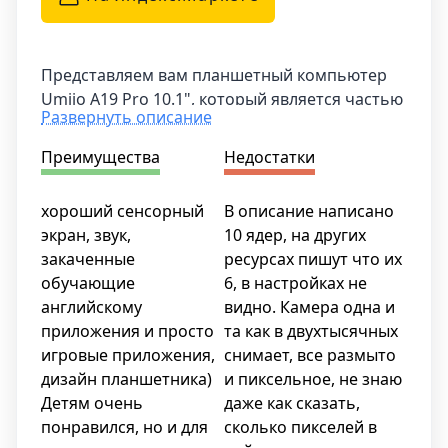
Представляем вам планшетный компьютер
Umiio A19 Pro 10.1", который является частью
Развернуть описание
новой линейки устройств от производителя
Umiio. Этот планшет был анонсирован в 2023
Преимущества
Недостатки
году и обладает множеством функций,
которые позволят вам наслаждаться
хороший сенсорный
В описание написано
комфортным использованием.
экран, звук,
10 ядер, на других
закаченные
ресурсах пишут что их
У планшета Umiio A19 Pro 10.1" имеется
обучающие
6, в настройках не
большой дисплей с диагональю 10.1 дюйма,
английскому
видно. Камера одна и
что позволяет наслаждаться яркими и
приложения и просто
та как в двухтысячных
четкими изображениями. Разрешение экрана
игровые приложения,
снимает, все размыто
соответствует формату Full HD, обеспечивая
дизайн планшетника)
и пиксельное, не знаю
детализацию и реалистичность изображения.
Детям очень
даже как сказать,
Благодаря частоте обновления экрана в 140
понравился, но и для
сколько пикселей в
Гц, вы сможете наслаждаться плавными