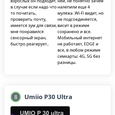
взрослых он подходит,
ней, не понятно зачем
переходами и быстрым откликом.
в случае если надо что
налепили еще 4
то почитать,
муляжа .Wi-Fi видит, но
Мощность планшета обеспечивается 8-
проверить почту,
не подсоединяется,
ядерным процессором, который позволяет
имеется зум для связи,
висит в режиме
выполнять множество задач одновременно
мне понравился
сохранено и все.
без задержек и тормозов. Вы сможете
сенсорный экран,
Мобильный интернет
наслаждаться плавным и быстрым
быстро реагирует..
не работает, EDGE и
функционированием устройства.
все, в любом режиме
симкарты: 4G, 5G без
Планшет Umiio A19 Pro 10.1" оснащен micro-
разницы.
USB разъемом для зарядки, что обеспечивает
удобство и совместимость с большинством
зарядных устройств. Также, в устройстве
предусмотрен слот для карты памяти,
который позволяет расширить внутреннюю
память и хранить больше файлов и
Umiio P30 Ultra
8
приложений.
Особенностью планшета является наличие