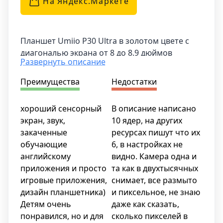
На Яндекс.Маркетe
Планшет Umiio P30 Ultra в золотом цвете с
диагональю экрана от 8 до 8.9 дюймов
Развернуть описание
привлечет внимание своим стильным
дизайном и высоким качеством. Он обладает
Преимущества
Недостатки
HD-разрешением экрана, что позволяет
просматривать контент с яркостью и
хороший сенсорный
В описание написано
четкостью. Частота обновления экрана
экран, звук,
10 ядер, на других
составляет 60 Гц, что гарантирует плавное и
закаченные
ресурсах пишут что их
беззаботное пользование устройством.
обучающие
6, в настройках не
английскому
видно. Камера одна и
Одна из особенностей этого планшета - его
приложения и просто
та как в двухтысячных
детская функция. Он оборудован
игровые приложения,
снимает, все размыто
специальными настройками, которые делают
дизайн планшетника)
и пиксельное, не знаю
его безопасным и подходящим для
Детям очень
даже как сказать,
использования детьми. Родители могут
понравился, но и для
сколько пикселей в
контролировать содержимое, устанавливать