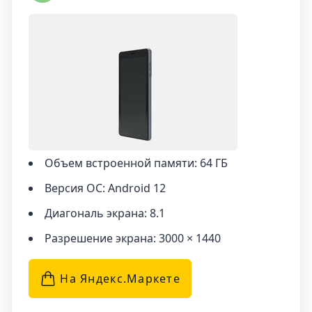
сможете смотреть видео, играть в игры,
читать книги, работать с документами и
многое другое. Устройство обладает высокой
производительностью и оперативной
памятью 6 ГБ, что позволяет запускать
множество приложений и процессов
одновременно без замедления работы
планшета.
Объем встроенной памяти: 64 ГБ
Особенностью планшета Umiio A19 Pro Gold
является наличие встроенного модуля Wi-Fi и
Версия ОС: Android 12
поддержка сотовой связи. При наличии
Диагональ экрана: 8.1
подключения к Wi-Fi вы будете всегда
оставаться в курсе происходящего в
Разрешение экрана: 3000 × 1440
интернете, а поддержка сотовой связи
позволит вам оставаться на связи даже без
На Яндекс.Маркетe
доступа к Wi-Fi точке доступа.