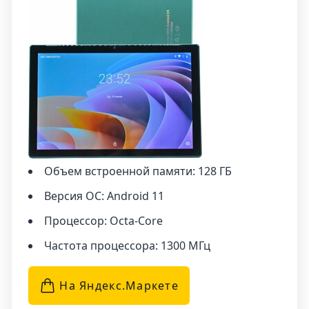
обеспечивает надежную защиту от царапин,
ударов и пыли, сохраняя ваш планшет в
отличном состоянии.
Дополнительным преимуществом планшета
UMIIO X9 является наличие стилуса. С его
помощью вы можете писать, рисовать и
управлять планшетом более точно и удобно.
Это отличный инструмент для творческих и
профессиональных задач.
Объем встроенной памяти: 128 ГБ
Версия ОС: Android 11
Процессор: Octa-Core
Частота процессора: 1300 МГц
На Яндекс.Маркетe