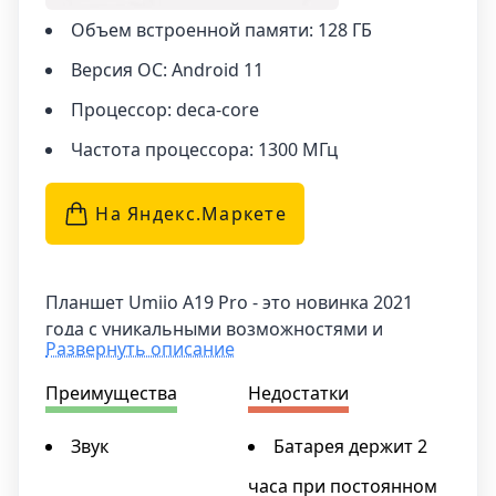
Объем встроенной памяти: 128 ГБ
Версия ОС: Android 11
Процессор: deca-core
Частота процессора: 1300 МГц
На Яндекс.Маркетe
Планшет Umiio A19 Pro - это новинка 2021
года с уникальными возможностями и
Развернуть описание
стильным дизайном. Диагональ экрана
составляет от 10.1 до 11 дюймов, что
Преимущества
Недостатки
позволяет наслаждаться яркими и четкими
изображениями. С частотой обновления
Звук
Батарея держит 2
экрана в 60 Гц вы не пропустите ни одной
часа при постоянном
детали на своем планшете.