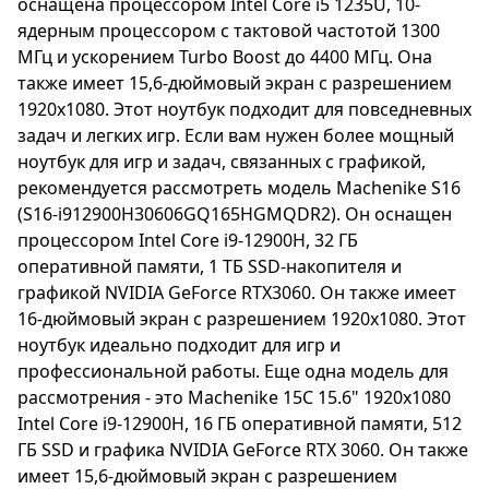
оснащена процессором Intel Core i5 1235U, 10-
Внешне ноутбук Machenike 15C имеет
ядерным процессором с тактовой частотой 1300
стильный черный дизайн, который выглядит
МГц и ускорением Turbo Boost до 4400 МГц. Она
современно и элегантно. Он также обладает
также имеет 15,6-дюймовый экран с разрешением
удобной клавиатурой и точной сенсорной
1920x1080. Этот ноутбук подходит для повседневных
панелью, что обеспечивает комфортное
задач и легких игр. Если вам нужен более мощный
использование. Кроме того, ноутбук оснащен
ноутбук для игр и задач, связанных с графикой,
различными портами, включая USB и HDMI,
рекомендуется рассмотреть модель Machenike S16
что позволяет подключать внешние
(S16-i912900H30606GQ165HGMQDR2). Он оснащен
устройства и мониторы. Это делает ноутбук
процессором Intel Core i9-12900H, 32 ГБ
Machenike 15C универсальным и удобным для
оперативной памяти, 1 ТБ SSD-накопителя и
работы и развлечений. В итоге, ноутбук
графикой NVIDIA GeForce RTX3060. Он также имеет
Machenike 15C 15.6" является мощным и
16-дюймовый экран с разрешением 1920x1080. Этот
стильным устройством, которое предлагает
ноутбук идеально подходит для игр и
высокую производительность и
профессиональной работы. Еще одна модель для
качественное изображение для самых
рассмотрения - это Machenike 15C 15.6" 1920x1080
требовательных пользователей.
Intel Core i9-12900H, 16 ГБ оперативной памяти, 512
ГБ SSD и графика NVIDIA GeForce RTX 3060. Он также
имеет 15,6-дюймовый экран с разрешением