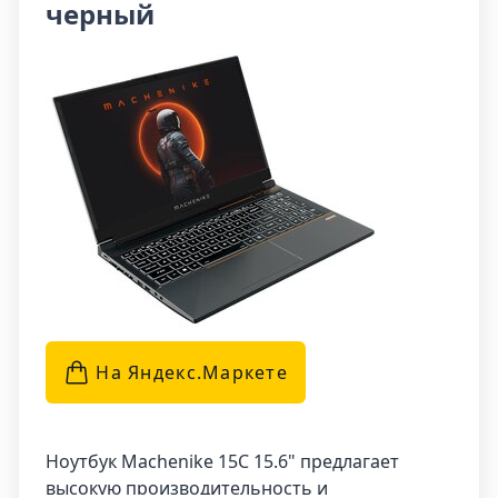
черный
черном цвете и поставляется без
операционной системы.
Ноутбук Machenike S16 (S16-
i912900H30606GQ165HGMQDR2) отличается
стильным дизайном и высокой
производительностью. Благодаря
дискретной видеокарте GF RTX3060 и
большой оперативной памяти 32GB, он
обеспечивает плавное воспроизведение
видео и запуск требовательных приложений.
Дисплей с разрешением WQXGA (2560x1600)
IPS обеспечивает яркие и четкие
изображения. Ноутбук также имеет большой
На Яндекс.Маркетe
жесткий диск 1TB SSD, который позволяет
хранить большое количество файлов.
Благодаря встроенной камере 1.0MP вы
Ноутбук Machenike 15C 15.6" предлагает
можете проводить видеозвонки и
высокую производительность и