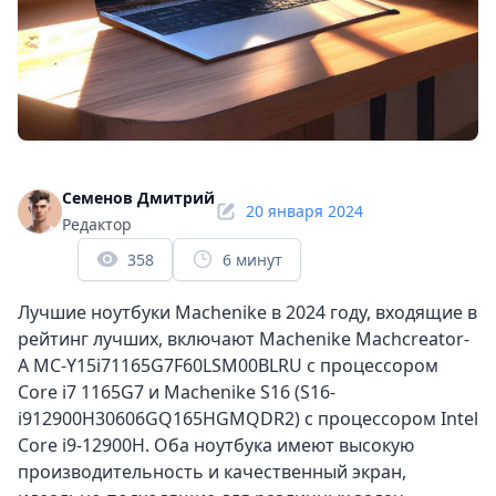
Семенов Дмитрий
20 января 2024
Редактор
358
6 минут
Лучшие ноутбуки Machenike в 2024 году, входящие в
рейтинг лучших, включают Machenike Machcreator-
A MC-Y15i71165G7F60LSM00BLRU с процессором
Core i7 1165G7 и Machenike S16 (S16-
i912900H30606GQ165HGMQDR2) с процессором Intel
Core i9-12900H. Оба ноутбука имеют высокую
производительность и качественный экран,