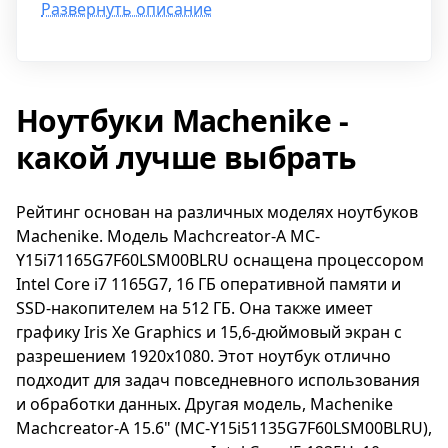
участвовать в онлайн-конференциях. Все это
Развернуть описание
непревзойденное качество изображения. Он
делает ноутбук Machenike S16 идеальным
оснащен процессором Intel Core i9-12900H,
выбором для работы, обучения и
который имеет 14 ядер и частоту до 5 ГГц с
развлечений.
технологией Turbo Boost. Это позволяет
Ноутбуки Machenike -
обеспечить плавную работу и быструю
обработку данных. Кроме того, ноутбук имеет
какой лучше выбрать
16 Гб оперативной памяти и 512 Гб SSD-
накопитель для хранения большого
количества файлов и приложений.
Рейтинг основан на различных моделях ноутбуков
Видеокарта NVIDIA GeForce RTX 3060
Machenike. Модель Machcreator-A MC-
обеспечивает потрясающее качество
Y15i71165G7F60LSM00BLRU оснащена процессором
графики и позволяет наслаждаться играми и
Intel Core i7 1165G7, 16 ГБ оперативной памяти и
видео в высоком разрешении. Экран с
SSD-накопителем на 512 ГБ. Она также имеет
разрешением 1920x1080 и технологией IPS
графику Iris Xe Graphics и 15,6-дюймовый экран с
обеспечивает яркость и четкость
разрешением 1920x1080. Этот ноутбук отлично
изображения. Все это делает ноутбук
подходит для задач повседневного использования
Machenike 15C идеальным выбором для игр,
и обработки данных. Другая модель, Machenike
работы и развлечений.
Machcreator-A 15.6" (MC-Y15i51135G7F60LSM00BLRU),