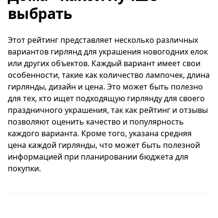
необходимости подключения к электросети.
выбрать
Хотя эта гирлянда может показаться немного
Этот рейтинг представляет несколько различных
дорогой, ее красивый внешний вид и высокое
вариантов гирлянд для украшения новогодних елок
качество делают ее инвестицией в
или других объектов. Каждый вариант имеет свои
долговременное украшение вашего дома или
особенности, такие как количество лампочек, длина
мероприятия.
гирлянды, дизайн и цена. Это может быть полезно
для тех, кто ищет подходящую гирлянду для своего
Globo Lighting Venuto 29953-20' имеет
праздничного украшения, так как рейтинг и отзывы
высокий рейтинг - 5.0, что является
позволяют оценить качество и популярность
подтверждением его популярности и
каждого варианта. Кроме того, указана средняя
положительного отзыва покупателей.
цена каждой гирлянды, что может быть полезной
информацией при планировании бюджета для
Средняя цена этой гирлянды составляет 895
покупки.
рублей, что делает ее доступной для
широкого круга покупателей, учитывая ее
качество и дизайн.