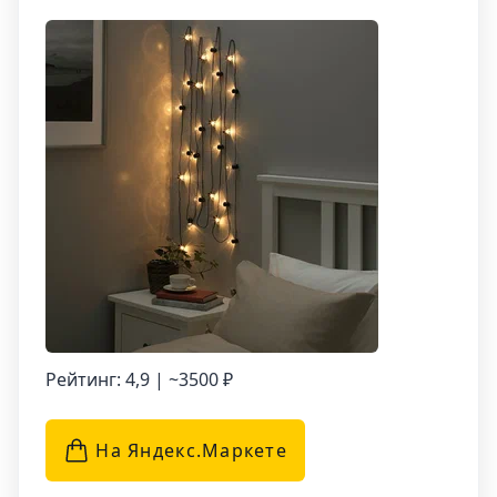
комнаты.
На гирлянде расположено 20 ярких шариков,
которые создают привлекательный и
игривый вид. Светодиодные лампы
обеспечивают яркое и стабильное
освещение, которое придает комнате или
саду особый шарм.
Рейтинг: 4,9 | ~3500 ₽
На Яндекс.Маркетe